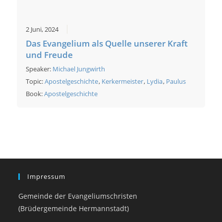
2 Juni, 2024
Das Evangelium als Quelle unserer Kraft
und Freude
Speaker:
Michael Jungwirth
Topic:
Apostelgeschichte
,
Kerkermeister
,
Lydia
,
Paulus
Book:
Apostelgeschichte
Impressum
Gemeinde der Evangeliumschristen
(Brüdergemeinde Hermannstadt)