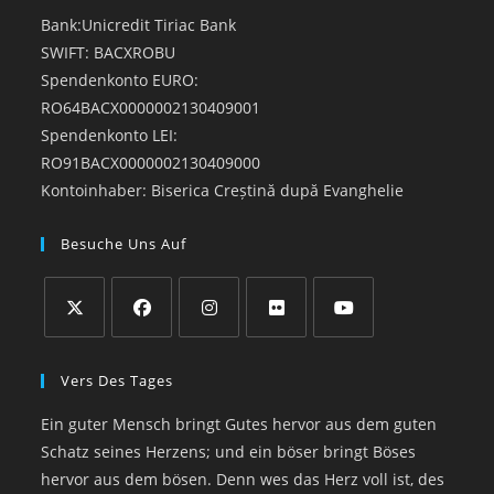
Bank:Unicredit Tiriac Bank
SWIFT: BACXROBU
Spendenkonto EURO:
RO64BACX0000002130409001
Spendenkonto LEI:
RO91BACX0000002130409000
Kontoinhaber: Biserica Creștină după Evanghelie
Besuche Uns Auf
Opens
Opens
Opens
Opens
Opens
in
in
in
in
in
Vers Des Tages
a
a
a
a
a
Ein guter Mensch bringt Gutes hervor aus dem guten
new
new
new
new
new
Schatz seines Herzens; und ein böser bringt Böses
tab
tab
tab
tab
tab
hervor aus dem bösen. Denn wes das Herz voll ist, des