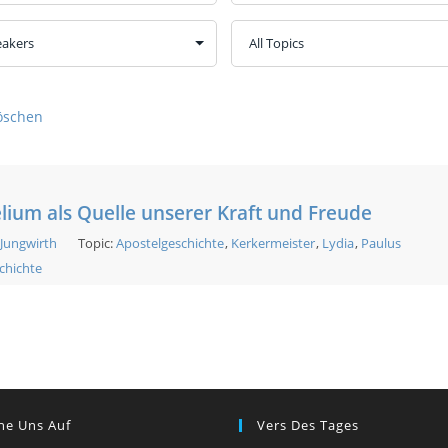
löschen
lium als Quelle unserer Kraft und Freude
 Jungwirth
Topic:
Apostelgeschichte
,
Kerkermeister
,
Lydia
,
Paulus
chichte
he Uns Auf
Vers Des Tages