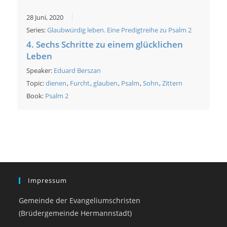
28 Juni, 2020
Series:
Glaubwürdig leben. Eine Predigtreihe zu Psalm 2
4. Sechs Schritte zu einem glücklichen
Leben
Speaker:
Eduard Berszan
Topic:
dienen
,
Furcht
,
glauben
,
Psalm
,
Sohn
,
Zittern
Book:
Psalm 2
Impressum
Gemeinde der Evangeliumschristen
(Brüdergemeinde Hermannstadt)