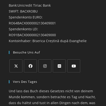
Bank:Unicredit Tiriac Bank
SWIFT: BACXROBU
Spendenkonto EURO:
RO64BACX0000002130409001
Spendenkonto LEI:
RO91BACX0000002130409000
Kontoinhaber: Biserica Creștină după Evanghelie
Besuche Uns Auf
Opens
Opens
Opens
Opens
Opens
in
in
in
in
in
Vers Des Tages
a
a
a
a
a
Und lass das Buch dieses Gesetzes nicht von deinem
new
new
new
new
new
Munde kommen, sondern betrachte es Tag und Nacht,
tab
tab
tab
tab
tab
dass du hältst und tust in allen Dingen nach dem, was